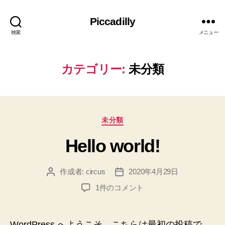
Piccadilly
検索
メニュー
カテゴリー:
未分類
カ
未分類
テ
Hello world!
ゴ
リ
ー
作成者:
circus
2020年4月29日
投
投
稿
稿
Hello
1件のコメント
者
日
world!
へ
の
WordPress へようこそ。こちらは最初の投稿で